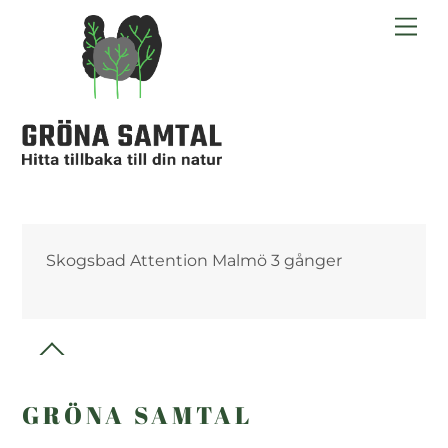
Skip
Me
to
content
Skogsbad Attention Malmö 3 gånger
Back
To
Top
GRÖNA SAMTAL