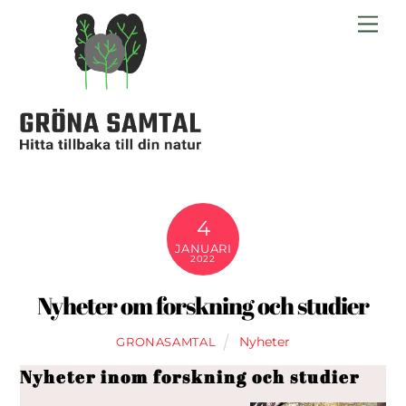
Skip
Me
to
content
4
JANUARI
2022
Nyheter om forskning och studier
Nyheter
GRONASAMTAL
Nyheter inom forskning och studier