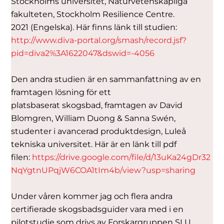
Stockholms universitet, Naturvetenskapliga
fakulteten, Stockholm Resilience Centre.
2021 (Engelska). Här finns länk till studien:
http://www.diva-portal.org/smash/record.jsf?
pid=diva2%3A1622047&dswid=-4056
Den andra studien är en sammanfattning av en
framtagen lösning för ett
platsbaserat skogsbad, framtagen av David
Blomgren, William Duong & Sanna Swén,
studenter i avancerad produktdesign, Luleå
tekniska universitet. Här är en länk till pdf
filen:
https://drive.google.com/file/d/13uKa24gDr32
NqYgtnUPqjW6COA1tIm4b/view?usp=sharing
Under våren kommer jag och flera andra
certifierade skogsbadsguider vara med i en
pilotstudie som drivs av Forskargruppen SLU