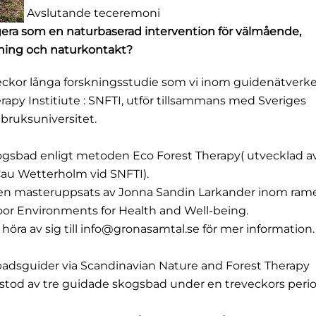
Avslutande teceremoni
era som en naturbaserad intervention för välmående,
ning och naturkontakt?
 veckor långa forskningsstudie som vi inom guidenätverk
apy Institiute : SNFTI, utför tillsammans med Sveriges
tbruksuniversitet.
kogsbad enligt metoden Eco Forest Therapy( utvecklad a
 Cau Wetterholm vid SNFTI).
en masteruppsats av Jonna Sandin Larkander inom ram
or Environments for Health and Well-being.
t höra av sig till info@gronasamtal.se för mer information
sbadsguider via Scandinavian Nature and Forest Therapy
od av tre guidade skogsbad under en treveckors peri