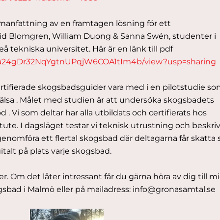
anfattning av en framtagen lösning för ett
vid Blomgren, William Duong & Sanna Swén, studenter i
 tekniska universitet. Här är en länk till pdf
13uKa24gDr32NqYgtnUPqjW6COA1tIm4b/view?usp=sharing
rtifierade skogsbadsguider vara med i en pilotstudie s
älsa . Målet med studien är att undersöka skogsbadets
. Vi som deltar har alla utbildats och certifierats hos
tute. I dagsläget testar vi teknisk utrustning och beskri
 genomföra ett flertal skogsbad där deltagarna får skatta 
italt på plats varje skogsbad.
 Om det låter intressant får du gärna höra av dig till m
ogsbad i Malmö
eller på mailadress: info@gronasamtal.se