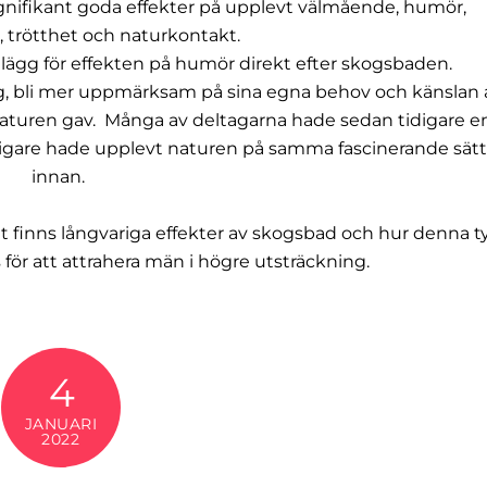
ignifikant goda effekter på upplevt välmående, humör,
 trötthet och naturkontakt.
elägg för effekten på humör direkt efter skogsbaden.
ig, bli mer uppmärksam på sina egna behov och känslan 
turen gav. Många av deltagarna hade sedan tidigare e
digare hade upplevt naturen på samma fascinerande sät
innan.
t finns långvariga effekter av skogsbad och hur denna t
för att attrahera män i högre utsträckning.
4
JANUARI
2022