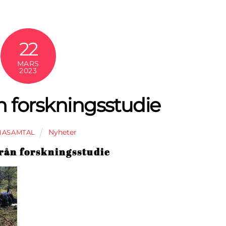
22
MARS
2023
ån forskningsstudie
Nyheter
NASAMTAL
från forskningsstudie