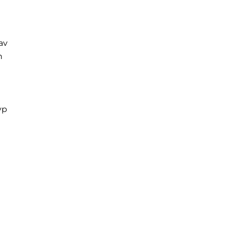
av
n
t
yp