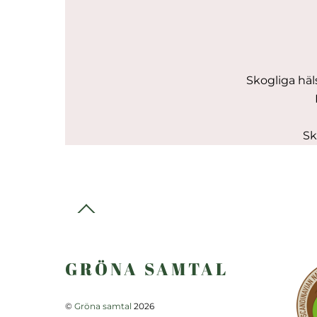
Skogliga hä
Sk
Back
To
Top
GRÖNA SAMTAL
©
Gröna samtal
2026