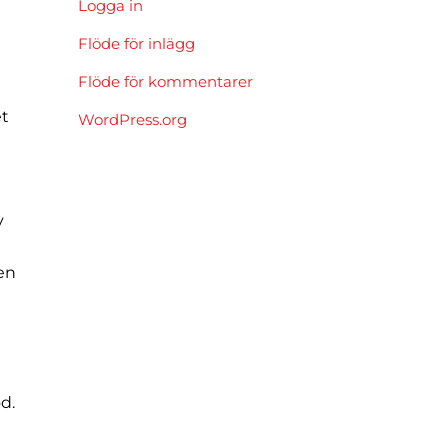
Logga in
Flöde för inlägg
Flöde för kommentarer
et
WordPress.org
v
en
.
od.