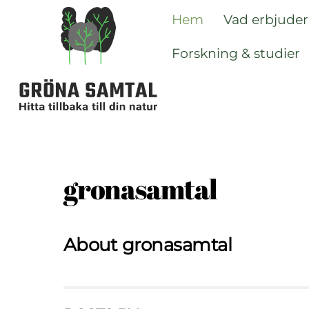
Skip
Hem
Vad erbjuder
to
content
Forskning & studier
gronasamtal
About
gronasamtal