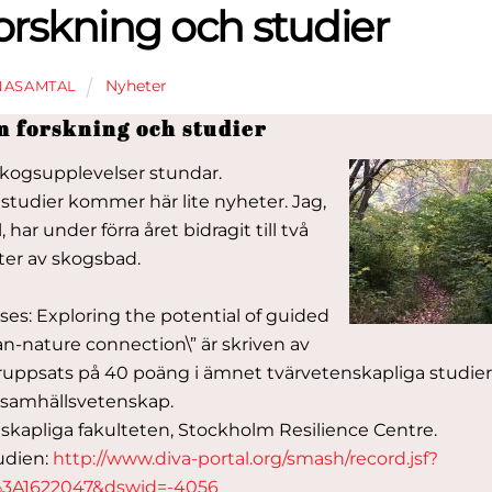
orskning och studier
Nyheter
NASAMTAL
m forskning och studier
skogsupplevelser stundar.
 studier kommer här lite nyheter. Jag,
ar under förra året bidragit till två
ter av skogsbad.
ses: Exploring the potential of guided
an-nature connection\” är skriven av
ppsats på 40 poäng i ämnet tvärvetenskapliga studier
samhällsvetenskap.
skapliga fakulteten, Stockholm Resilience Centre.
tudien:
http://www.diva-portal.org/smash/record.jsf?
%3A1622047&dswid=-4056